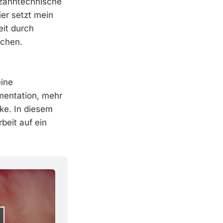
h zahntechnische
er setzt mein
eit durch
achen.
eine
mentation, mehr
rke. In diesem
rbeit auf ein