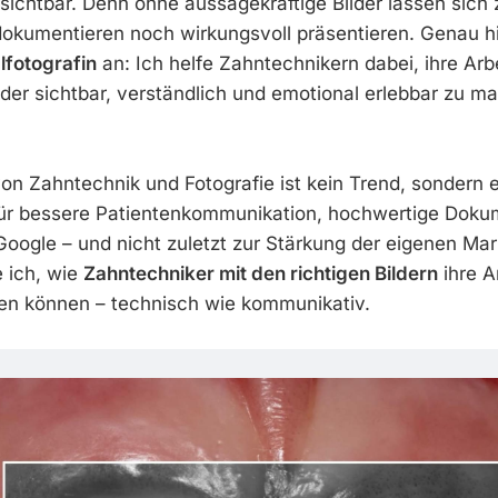
nsichtbar. Denn ohne aussagekräftige Bilder lassen sic
okumentieren noch wirkungsvoll präsentieren. Genau hi
lfotografin
an: Ich helfe Zahntechnikern dabei, ihre Arb
ilder sichtbar, verständlich und emotional erlebbar zu m
on Zahntechnik und Fotografie ist kein Trend, sondern 
für bessere Patientenkommunikation, hochwertige Doku
 Google – und nicht zuletzt zur Stärkung der eigenen Ma
e ich, wie
Zahntechniker mit den richtigen Bildern
ihre A
en können – technisch wie kommunikativ.