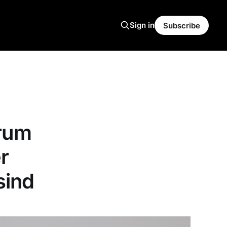
Sign in
Subscribe
arum
r
sind