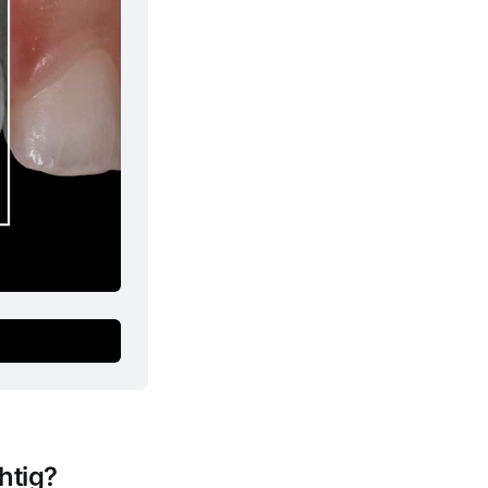
htig?